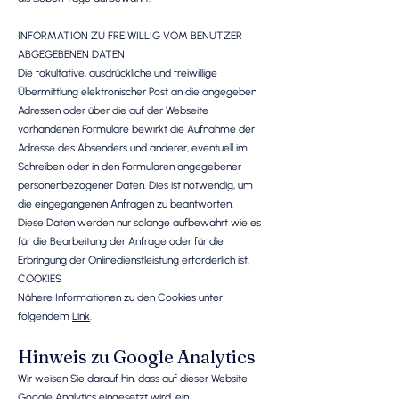
INFORMATION ZU FREIWILLIG VOM BENUTZER
ABGEGEBENEN DATEN
Die fakultative, ausdrückliche und freiwillige
Übermittlung elektronischer Post an die angegeben
Adressen oder über die auf der Webseite
vorhandenen Formulare bewirkt die Aufnahme der
Adresse des Absenders und anderer, eventuell im
Schreiben oder in den Formularen angegebener
personenbezogener Daten. Dies ist notwendig, um
die eingegangenen Anfragen zu beantworten.
Diese Daten werden nur solange aufbewahrt wie es
für die Bearbeitung der Anfrage oder für die
Erbringung der Onlinedienstleistung erforderlich ist.
COOKIES
Nähere Informationen zu den Cookies unter
folgendem
Link
.
Hinweis zu Google Analytics
Wir weisen Sie darauf hin, dass auf dieser Website
Google Analytics eingesetzt wird, ein