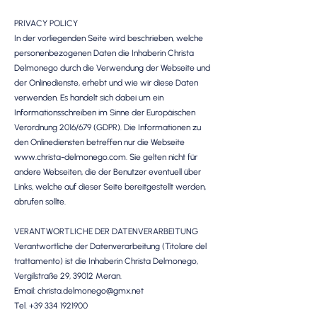
PRIVACY POLICY
In der vorliegenden Seite wird beschrieben, welche
personenbezogenen Daten die Inhaberin Christa
Delmonego durch die Verwendung der Webseite und
der Onlinedienste, erhebt und wie wir diese Daten
verwenden. Es handelt sich dabei um ein
Informationsschreiben im Sinne der Europäischen
Verordnung 2016/679 (GDPR). Die Informationen zu
den Onlinediensten betreffen nur die Webseite
www.christa-delmonego.com. Sie gelten nicht für
andere Webseiten, die der Benutzer eventuell über
Links, welche auf dieser Seite bereitgestellt werden,
abrufen sollte.
VERANTWORTLICHE DER DATENVERARBEITUNG
Verantwortliche der Datenverarbeitung (Titolare del
trattamento) ist die Inhaberin Christa Delmonego,
Vergilstraße 29, 39012 Meran.
Email: christa.delmonego@gmx.net
Tel. +39 334 1921900