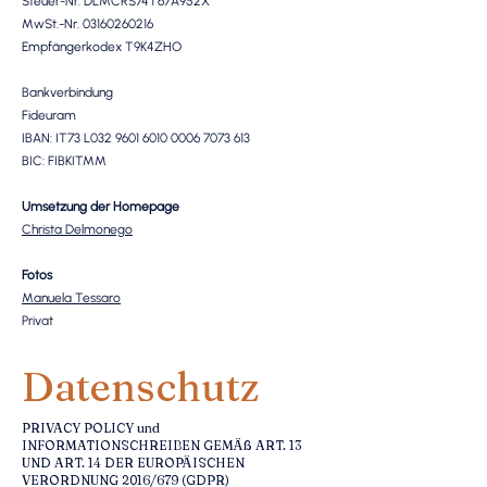
Steuer-Nr. DLMCRS74T67A952X
MwSt.-Nr.
03160260216
Empfängerkodex T9K4ZHO​
Bankverbindung
Fideuram
IBAN: IT73 L032
9601 6010 0006 7073
613
BIC: FIBKITMM
Umsetzung der Homepage
Christa Delmonego
Fotos
Manuela Tessaro
Privat
Datenschutz
PRIVACY POLICY und
INFORMATIONSCHREIBEN GEMÄß ART. 13
UND ART. 14 DER EUROPÄISCHEN
VERORDNUNG 2016/679 (GDPR)