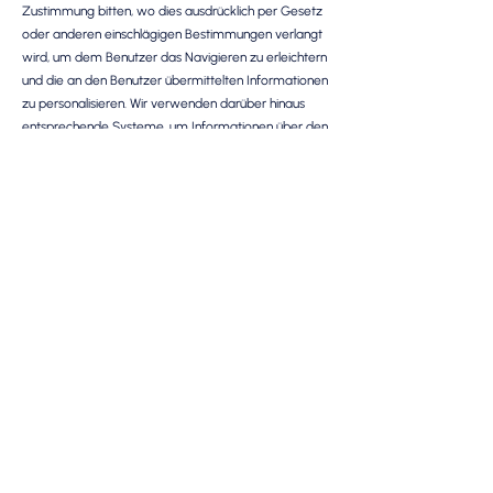
Zustimmung bitten, wo dies ausdrücklich per Gesetz
oder anderen einschlägigen Bestimmungen verlangt
wird, um dem Benutzer das Navigieren zu erleichtern
und die an den Benutzer übermittelten Informationen
zu personalisieren. Wir verwenden darüber hinaus
entsprechende Systeme, um Informationen über den
Benutzer zu sammeln, wie zum Beispiel seine IP-
Adresse, den verwendeten Browser und das
Betriebssystem und/oder von einem Benutzer
besuchte Websites für Sicherheits- und
Statistikzwecke. Wenn Sie entscheiden, Cookies zu
deaktivieren oder abzulehnen, können Sie auf einige
Teile der Website und mit ihr verbundener
Subdomains möglicherweise nicht zugreifen oder sie
funktionieren nicht ordnungsgemäß.
Um eine vollständige und problemlose Nutzung
dieser Website zu gewährleisten, sollten Sie Ihren
Browser so einrichten, dass er diese Cookies
akzeptiert. Die Cookies stellen für Ihren Computer, Ihr
Tablet oder Ihr Smartphone keine Gefahr dar. Die
erzeugten Cookies enthalten keine