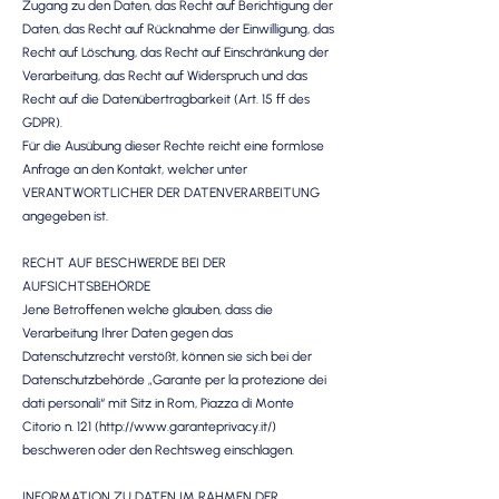
Zugang zu den Daten, das Recht auf Berichtigung der
Daten, das Recht auf Rücknahme der Einwilligung, das
Recht auf Löschung, das Recht auf Einschränkung der
Verarbeitung, das Recht auf Widerspruch und das
Recht auf die Datenübertragbarkeit (Art. 15 ff des
GDPR).
Für die Ausübung dieser Rechte reicht eine formlose
Anfrage an den Kontakt, welcher unter
VERANTWORTLICHER DER DATENVERARBEITUNG
angegeben ist.
RECHT AUF BESCHWERDE BEI DER
AUFSICHTSBEHÖRDE
Jene Betroffenen welche glauben, dass die
Verarbeitung Ihrer Daten gegen das
Datenschutzrecht verstößt, können sie sich bei der
Datenschutzbehörde „Garante per la protezione dei
dati personali“ mit Sitz in Rom, Piazza di Monte
Citorio n. 121 (http://www.garanteprivacy.it/)
beschweren oder den Rechtsweg einschlagen.
INFORMATION ZU DATEN IM RAHMEN DER